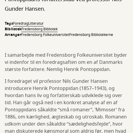
Gunder Hansen.
Tags
Foredrag
Litteratur
Bibliotek
Fredensborg Bibliotek
Arrangør
Fredensborg Folkeuniversitet
Fredensborg Bibliotekerne
I samarbejde med Fredensborg Folkeuniversitet byder
vi indenfor til en foredragsaften om en af Danmarks
største forfattere. Nemlig Henrik Pontoppidan.
I foredraget vil professor Nils Gunder Hansen
introducere Henrik Pontoppidan (1857–1943), og
hvordan hans liv og forfatterskab udviklede sig over
tid. Han går også ned i en konkret analyse af en af
Pontoppidans såkaldte “små romaner”, ’Mimoser’ fra
1886, om kærlighed, ægteskab og utroskab. Romanen
udkom under den såkaldte “sædelighedsfejde”, hvor
man diskuterede kønsmoral som aldrig før, men hvad